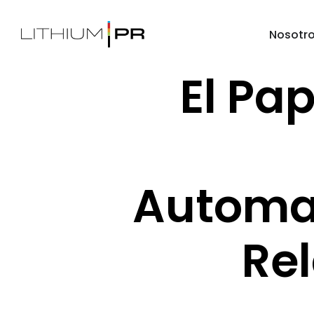
Nosotr
El Pap
Automat
Re