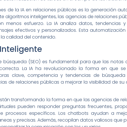
ones de la IA en relaciones públicas es la generación a
 algoritmos inteligentes, las agencias de relaciones pú
 menos esfuerzo. La IA analiza datos, tendencias y
ajes efectivos y personalizados. Esta automatización 
 la calidad del contenido.
Inteligente
de búsqueda (SEO) es fundamental para que las notas 
correcta. La IA ha revolucionado la forma en que se 
labras clave, competencia y tendencias de búsqueda
as de relaciones públicas a mejorar la visibilidad de su
están transformando la forma en que las agencias de rel
virtuales pueden responder preguntas frecuentes, prop
de procesos específicos. Los chatbots ayudan a mejora
neas y precisas. Además, recopilan datos valiosos que p
personalizar la comunicación con los usuarios.