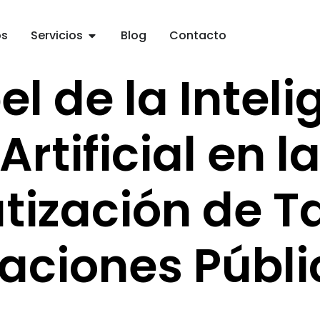
os
Servicios
Blog
Contacto
el de la Intel
Artificial en l
ización de T
laciones Públi