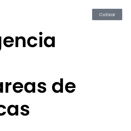
Cotizar
igencia
a
areas de
cas