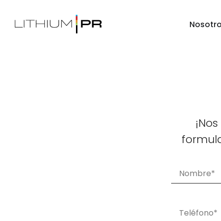
Nosotr
¡Nos
formul