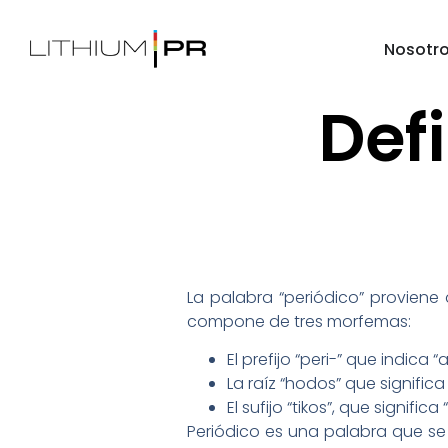
Nosotr
Defi
La palabra “periódico” proviene 
compone de tres morfemas:
El prefijo “peri-” que indica “
La raíz “hodos” que signific
El sufijo “tikos”, que significa 
Periódico es una palabra que se 