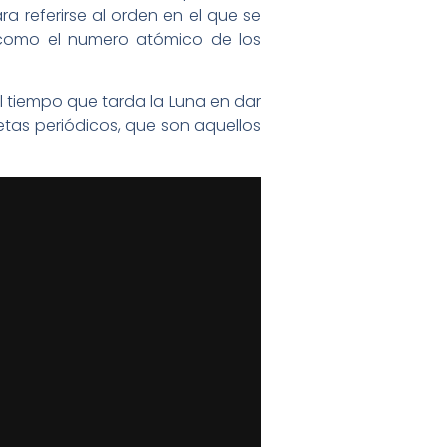
a referirse al orden en el que se
s como el numero atómico de los
 tiempo que tarda la Luna en dar
etas periódicos, que son aquellos