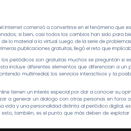
 el Internet comenzó a convertirse en el fenómeno que 
onados; si bien, casi todos los cambios han sido para b
n de lo material a lo virtual. Luego de la serie de problema
imeras publicaciones gratuitas, llegó el reto que implicaba
e los periódicos son gratuitas muchos se preguntan si e
sta incluye diferentes elementos que diferencian a un pe
ontenido multimedial, los servicios interactivos y la pos
line tienen un interés especial por dar a conocer su opin
r a generar un dialogo con otras personas en foros o
na vida y una personalidad distinta al periódico digital, e
or esto, también, es el punto que más deben de explota