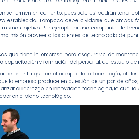
 e incentivar al equipo de trabajo en situaciones desfavo
ión se formen en conjunto, pues solo así podrán tener co
azo establecido. Tampoco debe olvidarse que ambas f
 un mismo objetivo. Por ejemplo, si una compañía de tec
mo misión proveer a los clientes de tecnología de punt
ursos que tiene la empresa para asegurarse de mantener
 la capacitación y formación del personal, del estudio de
ar en cuenta que en el campo de la tecnología, el desar
que la empresa produce en cuestión de un par de años; po
canzar el liderazgo en innovación tecnológica, lo cual l
aber en el plano tecnológico.