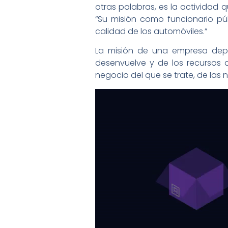
otras palabras, es la actividad 
“Su misión como funcionario públ
calidad de los automóviles.”
La misión de una empresa depe
desenvuelve y de los recursos 
negocio del que se trate, de las