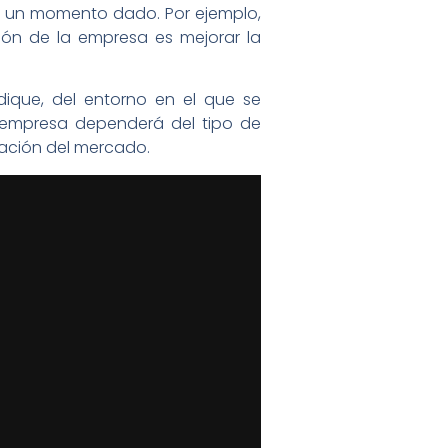
 en un momento dado. Por ejemplo,
isión de la empresa es mejorar la
ique, del entorno en el que se
a empresa dependerá del tipo de
uación del mercado.