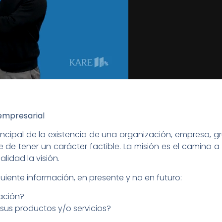
 empresarial
incipal de la existencia de una organización, empresa, gr
de tener un carácter factible. La misión es el camino a 
lidad la visión.
uiente información, en presente y no en futuro:
ación?
 sus productos y/o servicios?