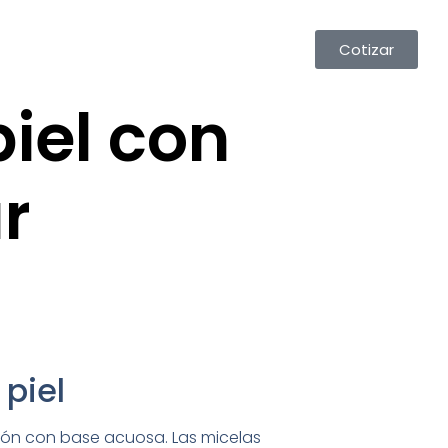
Cotizar
piel con
r
 piel
ución con base acuosa. Las micelas