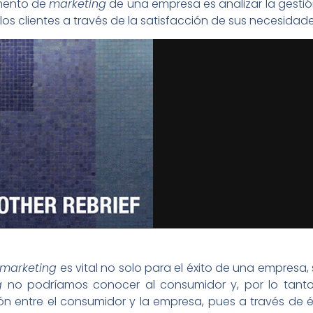
amento de
marketing
de una empresa es analizar la gestió
a los clientes a través de la satisfacción de sus necesidade
marketing
es vital no solo para el éxito de una empresa,
g
no podríamos conocer al consumidor y, por lo tant
ón entre el consumidor y la empresa, pues a través de