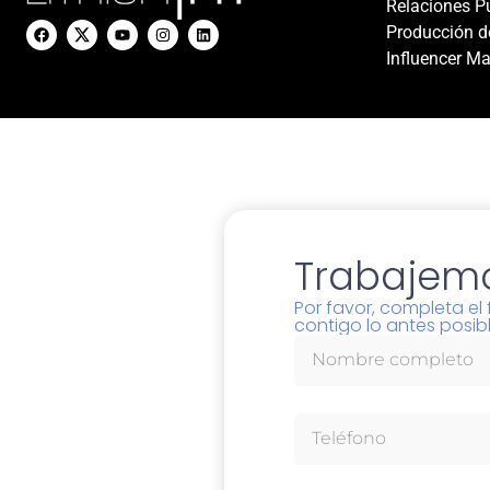
Relaciones P
Producción d
Influencer Ma
Trabajemo
Por favor, completa e
contigo lo antes posibl