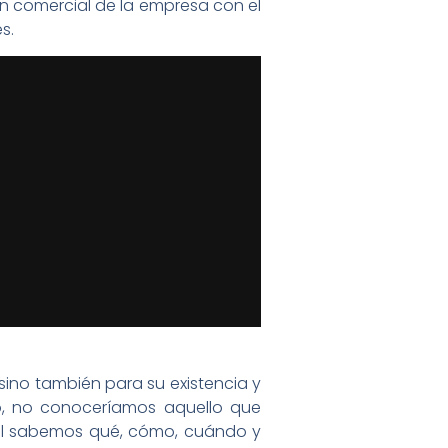
n comercial de la empresa con el
s.
 sino también para su existencia y
o, no conoceríamos aquello que
 él sabemos qué, cómo, cuándo y