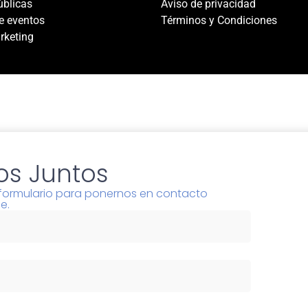
úblicas
Aviso de privacidad
e eventos
Términos y Condiciones
rketing
s Juntos
l formulario para ponernos en contacto
e.