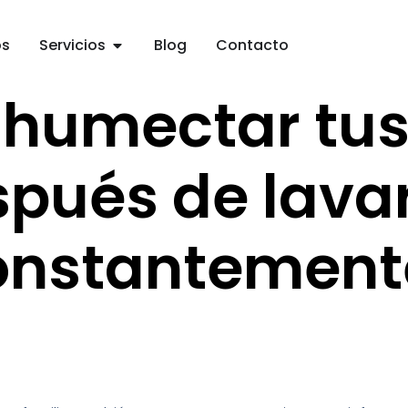
os
Servicios
Blog
Contacto
humectar tu
pués de lava
onstantement