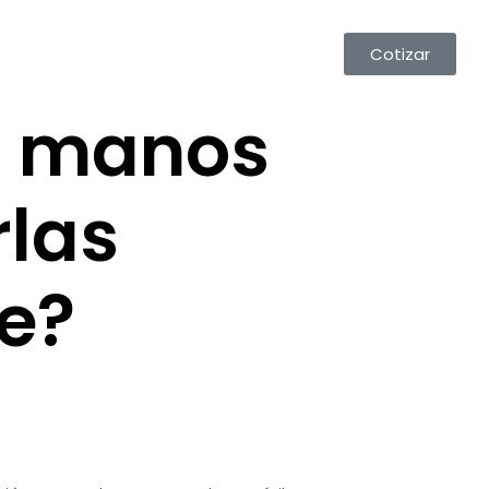
Cotizar
s manos
rlas
e?