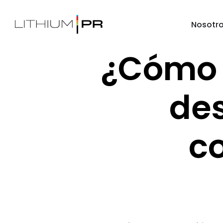
Nosotr
¿Cómo 
des
c