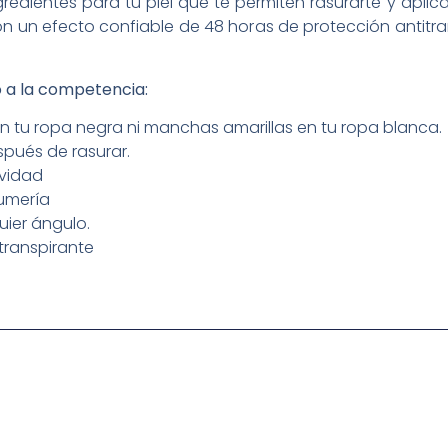
edientes para tu piel que te permiten rasurarte y apli
Con un efecto confiable de 48 horas de protección antitra
 a la competencia:
 tu ropa negra ni manchas amarillas en tu ropa blanca.
spués de rasurar.
avidad
fumería
uier ángulo.
transpirante