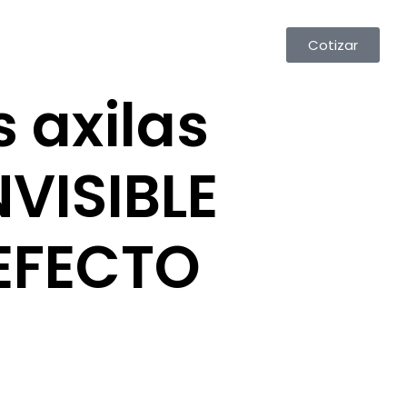
Cotizar
s axilas
NVISIBLE
EFECTO