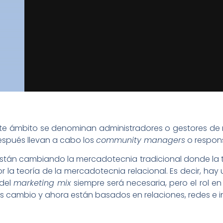
te ámbito se denominan administradores o gestores de re
espués llevan a cabo los
community managers
o respon
están cambiando la mercadotecnia tradicional donde la t
a teoría de la mercadotecnia relacional. Es decir, hay
 del
marketing mix
siempre será necesaria, pero el rol e
 cambio y ahora están basados en relaciones, redes e i