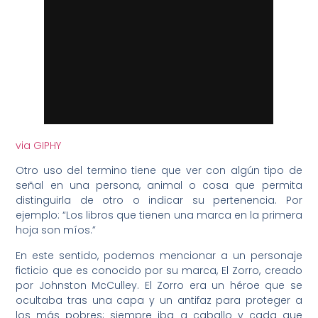
via GIPHY
Otro uso del termino tiene que ver con algún tipo de
señal en una persona, animal o cosa que permita
distinguirla de otro o indicar su pertenencia. Por
ejemplo: “Los libros que tienen una marca en la primera
hoja son míos.”
En este sentido, podemos mencionar a un personaje
ficticio que es conocido por su marca, El Zorro, creado
por Johnston McCulley. El Zorro era un héroe que se
ocultaba tras una capa y un antifaz para proteger a
los más pobres; siempre iba a caballo y cada que