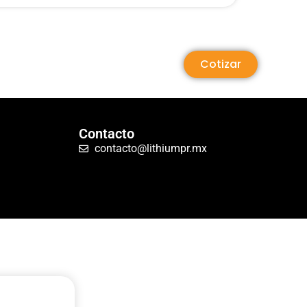
Cotizar
Contacto
contacto@lithiumpr.mx