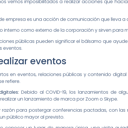
 nos vemos imposibilitados a realizar acciones que ha
 de empresa es una acción de comunicación que lleva a
ico interno como externo de la corporación y sirven para m
ciones públicas pueden significar el bálsamo que ayude a
s eventos.
ealizar eventos
ertos en eventos, relaciones públicas y contenido digit
e refiere.
gitales:
Debido al COVID-19, los lanzamientos de al
realizar un lanzamiento de marca por Zoom o Skype.
razón para postergar conferencias pactadas, con las r
un público mayor al previsto.
conocer un lugar de manera única, una visita guiad