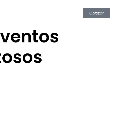
Cotizar
eventos
itosos