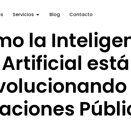
os
Servicios
Blog
Contacto
o la Intelige
Artificial está
volucionando 
laciones Públi