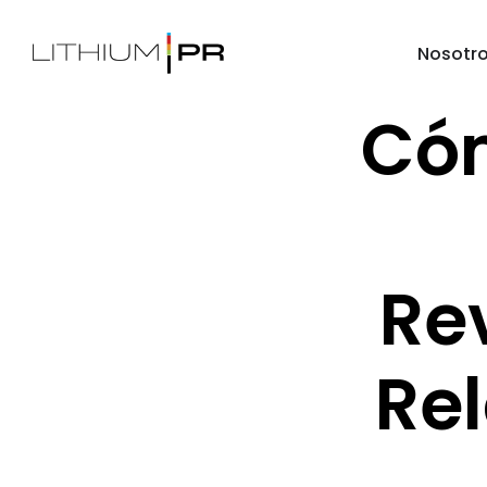
Nosotr
Cóm
Re
Re