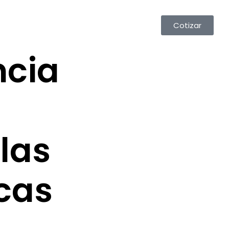
Cotizar
ncia
las
cas