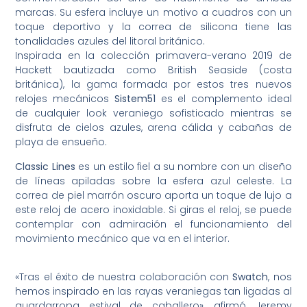
marcas. Su esfera incluye un motivo a cuadros con un
toque deportivo y la correa de silicona tiene las
tonalidades azules del litoral británico.
Inspirada en la colección primavera-verano 2019 de
Hackett bautizada como British Seaside (costa
británica), la gama formada por estos tres nuevos
relojes mecánicos
Sistem51
es el complemento ideal
de cualquier look veraniego sofisticado mientras se
disfruta de cielos azules, arena cálida y cabañas de
playa de ensueño.
Classic Lines
es un estilo fiel a su nombre con un diseño
de líneas apiladas sobre la esfera azul celeste. La
correa de piel marrón oscuro aporta un toque de lujo a
este reloj de acero inoxidable. Si giras el reloj, se puede
contemplar con admiración el funcionamiento del
movimiento mecánico que va en el interior.
«Tras el éxito de nuestra colaboración con
Swatch
, nos
hemos inspirado en las rayas veraniegas tan ligadas al
guardarropa estival de caballero», afirmó Jeremy