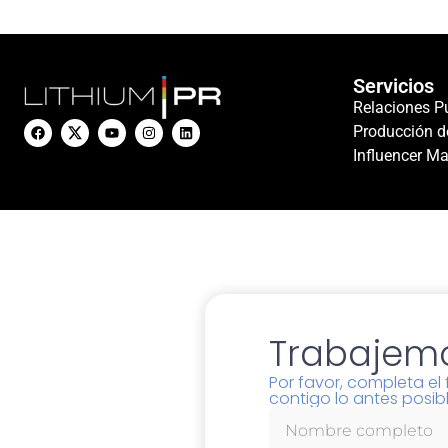
Servicios
Relaciones P
Producción d
Influencer Ma
Trabajemo
Por favor, completa e
contigo lo antes posibl