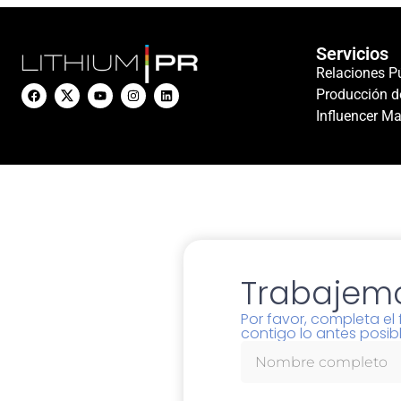
Servicios
Relaciones P
Producción d
Influencer Ma
Trabajemo
Por favor, completa e
contigo lo antes posibl