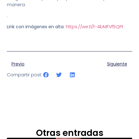
manera.
.
Link con imágenes en alta
:
https://we.tl/t-4bMFVf5QPt
Previo
Siguiente
Compartir post:
Otras entradas