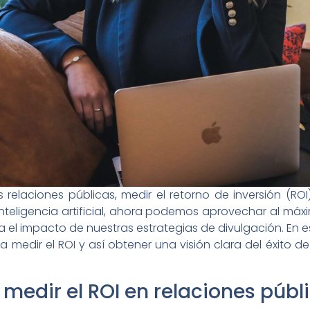
relaciones públicas, medir el retorno de inversión (RO
 inteligencia artificial, ahora podemos aprovechar al má
 el impacto de nuestras estrategias de divulgación. En 
l para medir el ROI y así obtener una visión clara del éxito
medir el ROI en relaciones públ