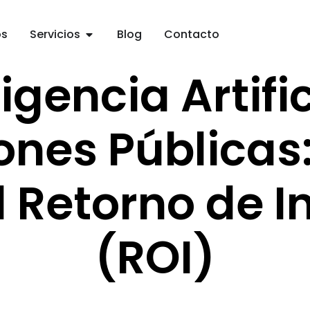
os
Servicios
Blog
Contacto
ligencia Artific
ones Pública
l Retorno de I
(ROI)