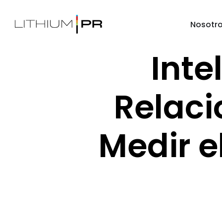
Nosotr
Inte
Relaci
Medir e