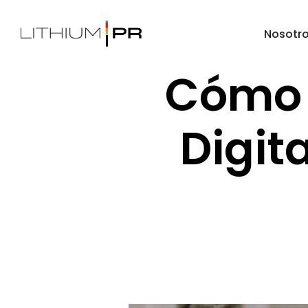
Nosotr
Cómo U
Digit