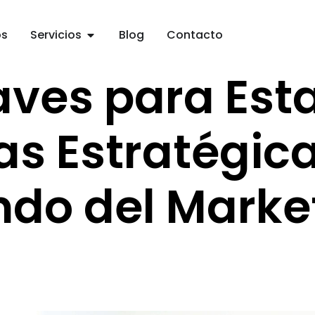
os
Servicios
Blog
Contacto
aves para Est
as Estratégica
do del Marke