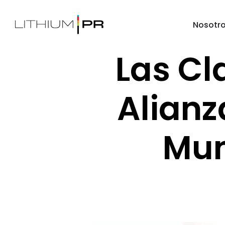
Nosotr
Las Cl
Alianz
Mun